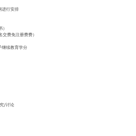
纲进行安排
书）
报名交费免注册费费）
予继续教育学分
究/讨论