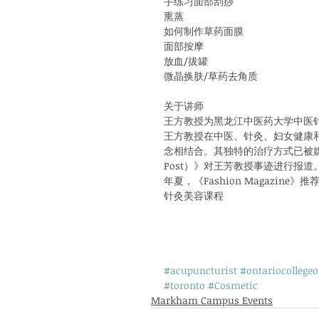
手练习面部刮痧
熏蒸
如何制作草药面膜
面部按摩
放血/拔罐
微晶换肤/草药去角质
关于讲师
王方教授为黑龙江中医药大学中医
王方教授在中医、针灸、妇女健康
念相结合。其独特的治疗方式已被媒体和
Post）》对王芳教授事迹进行报道。2
年夏，《Fashion Magazi
针灸美容课程
#acupuncturist
#ontariocollege
#toronto
#Cosmetic
Markham Campus Events