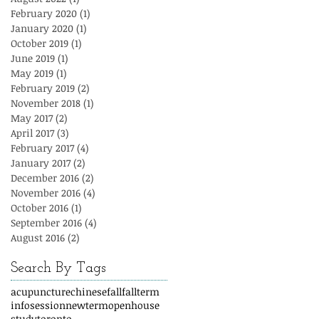
February 2020
(1)
1 post
January 2020
(1)
1 post
October 2019
(1)
1 post
June 2019
(1)
1 post
May 2019
(1)
1 post
February 2019
(2)
2 posts
November 2018
(1)
1 post
May 2017
(2)
2 posts
April 2017
(3)
3 posts
February 2017
(4)
4 posts
January 2017
(2)
2 posts
December 2016
(2)
2 posts
November 2016
(4)
4 posts
October 2016
(1)
1 post
September 2016
(4)
4 posts
August 2016
(2)
2 posts
Search By Tags
acupuncture
chinese
fall
fallterm
infosession
newterm
openhouse
study
toronto