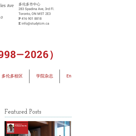
​多伦多市中心
eles Ave
283 Spadina Ave, 3rd Fl.
Toronto, ON M5T 2E3
io
P
416 901 8818
E
info@studytcm.ca
8—2026）
多伦多校区
学院杂志
En
Featured Posts