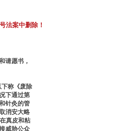
8 号法案中删除！
函和请愿书，
以下称《废除
况下通过第
和针灸的管
取消安大略
人在真皮和粘
接威胁公众