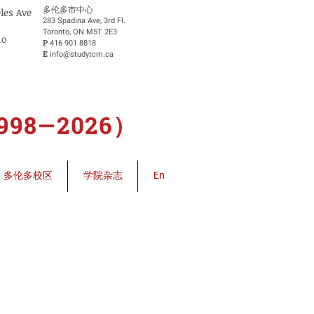
​多伦多市中心
eles Ave
283 Spadina Ave, 3rd Fl.
Toronto, ON M5T 2E3
io
P
416 901 8818
E
info@studytcm.ca
8—2026）
多伦多校区
学院杂志
En