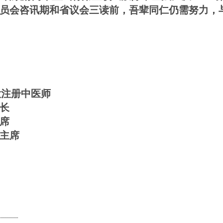
员会咨讯期和省议会三读前，吾辈同仁仍需努力，
大注册中医师
长
席
主席