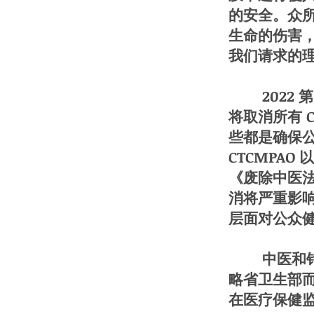
的安全。众
生命的伤害
我们请求的
2022 第
将取消所有 
些都是确保
CTCMPA
《废除中医法
消将严重影
层面对公众
中医和针灸
略省卫生部
在医疗保健