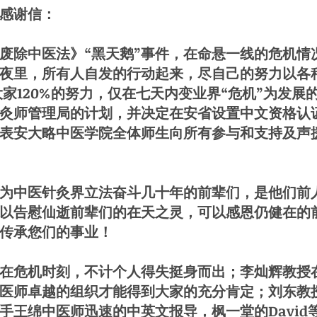
感谢信：
除中医法》“黑天鹅”事件，在命悬一线的危机情
夜里，所有人自发的行动起来，尽自己的努力以各
家120%的努力，仅在七天内变业界“危机”为发展
灸师管理局的计划，并决定在安省设置中文资格认
表安大略中医学院全体师生向所有参与和支持及声
中医针灸界立法奋斗几十年的前辈们，是他们前
以告慰仙逝前辈们的在天之灵，可以感恩仍健在的
传承您们的事业！
危机时刻，不计个人得失挺身而出；李灿辉教授
医师卓越的组织才能得到大家的充分肯定；刘东教
手王绵中医师迅速的中英文报导，枫一堂的David