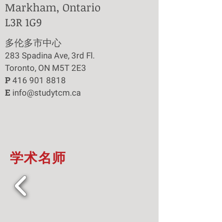
Markham, Ontario
L3R 1G9
​多伦多市中心
283 Spadina Ave, 3rd Fl.
Toronto, ON M5T 2E3
P
416 901 8818
E
info@studytcm.ca
学术名师