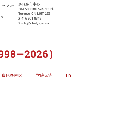
​多伦多市中心
eles Ave
283 Spadina Ave, 3rd Fl.
Toronto, ON M5T 2E3
io
P
416 901 8818
E
info@studytcm.ca
8—2026）
多伦多校区
学院杂志
En