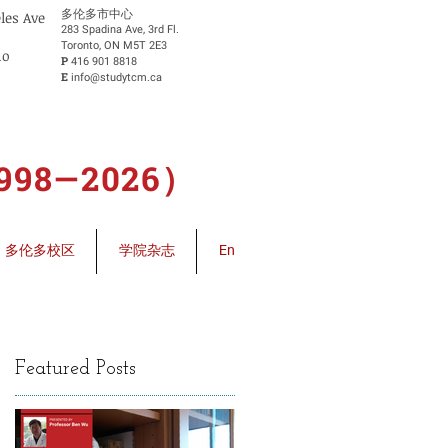
​多伦多市中心
eles Ave
283 Spadina Ave, 3rd Fl.
Toronto, ON M5T 2E3
io
P
416 901 8818
E
info@studytcm.ca
8—2026）
多伦多校区
学院杂志
En
Featured Posts