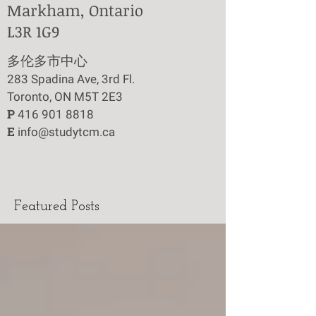
Markham, Ontario
L3R 1G9
​多伦多市中心
283 Spadina Ave, 3rd Fl.
Toronto, ON M5T 2E3
P
416 901 8818
E
info@studytcm.ca
Featured Posts