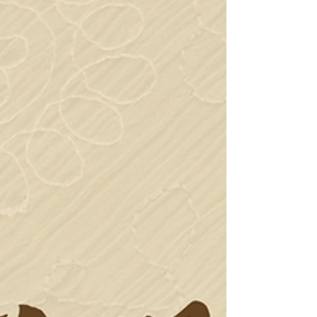
程！ 课程采用中文教学，帮助学生更容易理解专业
理论与临床知识，减轻语言压力，更专注于针灸技
能与临床实践的学习。 课程特色： 中文授课，降低
语言障碍 全新课程安排，更灵活方便 理论结合临床
实习 资深中医及针灸导师授课 毕业后可参加加拿大
联邦统一针灸考试（Pan-Canadian
Examinations） 符合资格者可申请学费及生活费
补助 无论您是希望进入医疗健康行业，还是对中医
针灸充满兴趣，我们都欢迎您加入！ 有兴趣的同
学，欢迎参加我们将于7月14日举办的校园开放日，
亲自了解课程内容、校园环境及未来发展方向，并
与招生老师现场交流。 欢迎立即联系我们咨询课程
详情及报名信息！ 联系我们： 电话：437-383-8818 /
416-901-8818 邮箱：toront