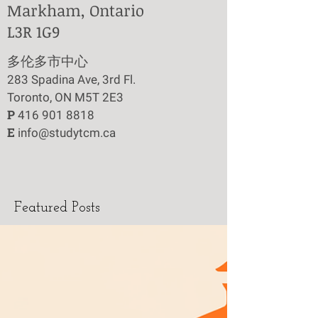
Markham, Ontario
L3R 1G9
​多伦多市中心
283 Spadina Ave, 3rd Fl.
Toronto, ON M5T 2E3
P
416 901 8818
E
info@studytcm.ca
Featured Posts