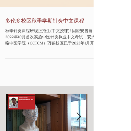
多伦多校区秋季学期针灸中文课程
秋季针灸课程班现正招生(中文授课)! 因应安省自
2022年10月首次实施中医针灸执业中文考试，安大
略中医学院（OCTCM）万锦校区已于2023年1月开始
正式开设中文授课课程，深受学生欢迎。 为了让更
多华语学生能够更轻松地学习中医针灸专业，本校
多伦多校区也将于今年9月正式开设中文授课针灸课
程！ 课程采用中文教学，帮助学生更容易理解专业
理论与临床知识，减轻语言压力，更专注于针灸技
能与临床实践的学习。 课程特色： 中文授课，降低
语言障碍 全新课程安排，更灵活方便 理论结合临床
实习 资深中医及针灸导师授课 毕业后可参加加拿大
联邦统一针灸考试（Pan-Canadian
Examinations） 符合资格者可申请学费及生活费
补助 无论您是希望进入医疗健康行业，还是对中医
针灸充满兴趣，我们都欢迎您加入！ 有兴趣的同