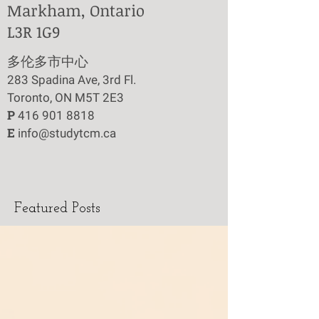
Markham, Ontario
L3R 1G9
​多伦多市中心
283 Spadina Ave, 3rd Fl.
Toronto, ON M5T 2E3
P
416 901 8818
E
info@studytcm.ca
Featured Posts