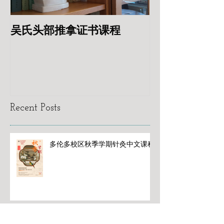
学，欢迎参加我们将于7月14日举办的校园开放日，
亲自了解课程内容、校园环境及未来发展方向，并
与招生老师现场交流。 欢迎立即联系我们咨询课程
详情及报名信息！ 联系我们： 电话：437-383-8818 /
416-901-8818 邮箱：toront
吴氏头部推拿证书课程
专业针灸美容
Recent Posts
多伦多校区秋季学期针灸中文课程