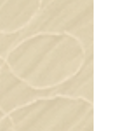
程！ 课程采用中文教学，帮助学生更容易理解专业
理论与临床知识，减轻语言压力，更专注于针灸技
能与临床实践的学习。 课程特色： 中文授课，降低
语言障碍 全新课程安排，更灵活方便 理论结合临床
实习 资深中医及针灸导师授课 毕业后可参加加拿大
联邦统一针灸考试（Pan-Canadian
Examinations） 符合资格者可申请学费及生活费
补助 无论您是希望进入医疗健康行业，还是对中医
针灸充满兴趣，我们都欢迎您加入！ 有兴趣的同
学，欢迎参加我们将于7月14日举办的校园开放日，
亲自了解课程内容、校园环境及未来发展方向，并
与招生老师现场交流。 欢迎立即联系我们咨询课程
详情及报名信息！ 联系我们： 电话：437-383-8818 /
416-901-8818 邮箱：toront