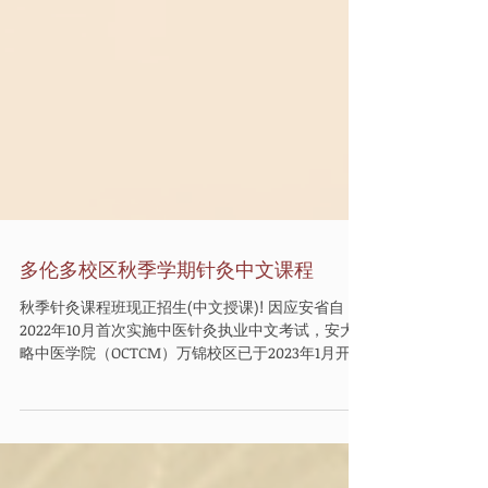
多伦多校区秋季学期针灸中文课程
秋季针灸课程班现正招生(中文授课)! 因应安省自
2022年10月首次实施中医针灸执业中文考试，安大
略中医学院（OCTCM）万锦校区已于2023年1月开始
正式开设中文授课课程，深受学生欢迎。 为了让更
多华语学生能够更轻松地学习中医针灸专业，本校
多伦多校区也将于今年9月正式开设中文授课针灸课