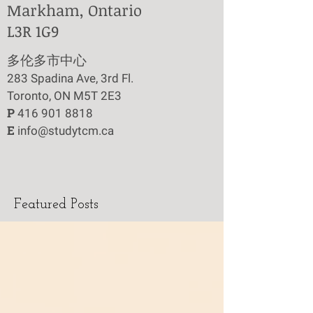
Markham, Ontario
L3R 1G9
​多伦多市中心
283 Spadina Ave, 3rd Fl.
Toronto, ON M5T 2E3
P
416 901 8818
E
info@studytcm.ca
Featured Posts