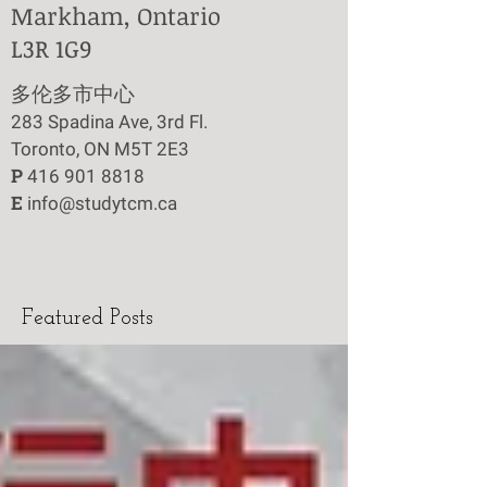
Markham, Ontario
L3R 1G9
​多伦多市中心
283 Spadina Ave, 3rd Fl.
Toronto, ON M5T 2E3
P
416 901 8818
E
info@studytcm.ca
Featured Posts