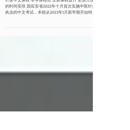
冬季针灸中文课程
针灸中文课程 冬季课程班 全新课程设计 更加方便您
的时间安排 因应安省2022年十月首次实施中医针灸
执业的中文考试，本校从2023年1月新学期开始特设
中文课程教学。 全新的中英双语授课模式 帮您扫除
学习过程的语言障碍 快点联系我们咨询吧