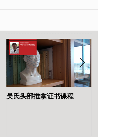
吴氏头部推拿证书课程
专业针灸美容