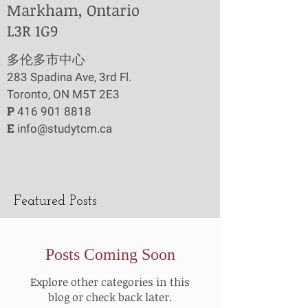
Markham, Ontario
L3R 1G9
​多伦多市中心
283 Spadina Ave, 3rd Fl.
Toronto, ON M5T 2E3
P
416 901 8818
E
info@studytcm.ca
Featured Posts
Posts Coming Soon
Explore other categories in this
blog or check back later.